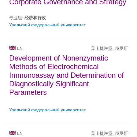
Corporate Governance and Strategy
专业组:
经济和行政
Уральский федеральный университет
EN
葉卡捷琳堡, 俄罗斯
Development of Nonenzymatic
Methods of Electrochemical
Immunoassay and Determination of
Diagnostically Significant
Parameters
Уральский федеральный университет
EN
葉卡捷琳堡, 俄罗斯