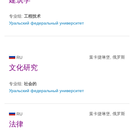
专业组:
工程技术
Уральский федеральный университет
葉卡捷琳堡, 俄罗斯
RU
文化研究
专业组:
社会的
Уральский федеральный университет
葉卡捷琳堡, 俄罗斯
RU
法律