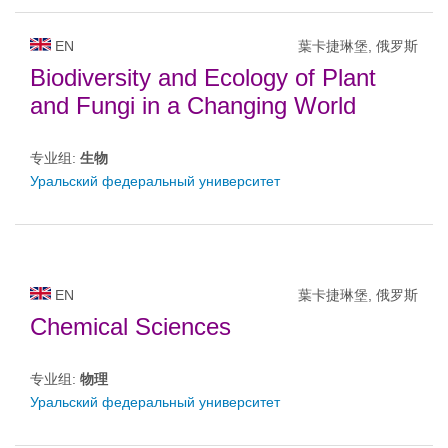
EN
葉卡捷琳堡, 俄罗斯
Biodiversity and Ecology of Plant
and Fungi in a Changing World
专业组:
生物
Уральский федеральный университет
EN
葉卡捷琳堡, 俄罗斯
Chemical Sciences
专业组:
物理
Уральский федеральный университет