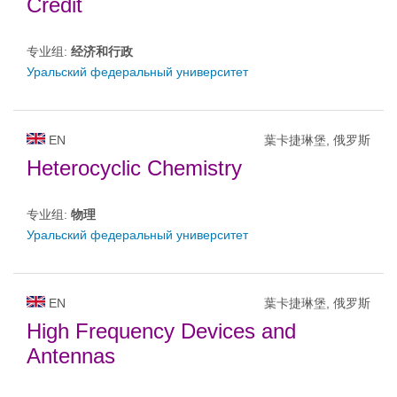
Credit
专业组:
经济和行政
Уральский федеральный университет
EN
葉卡捷琳堡, 俄罗斯
Heterocyclic Chemistry
专业组:
物理
Уральский федеральный университет
EN
葉卡捷琳堡, 俄罗斯
High Frequency Devices and
Antennas