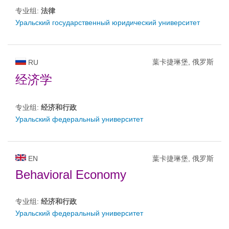
专业组:
法律
Уральский государственный юридический университет
葉卡捷琳堡, 俄罗斯
RU
经济学
专业组:
经济和行政
Уральский федеральный университет
EN
葉卡捷琳堡, 俄罗斯
Behavioral Economy
专业组:
经济和行政
Уральский федеральный университет