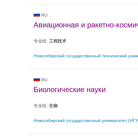
RU
Авиационная и ракетно-косми
专业组:
工程技术
Новосибирский государственный технический унив
RU
Биологические науки
专业组:
生物
Новосибирский государственный университет (НГУ