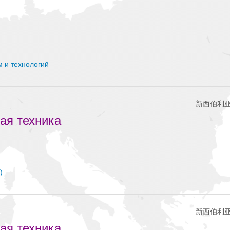
м и технологий
新西伯利亚
ая техника
)
新西伯利亚
ая техника