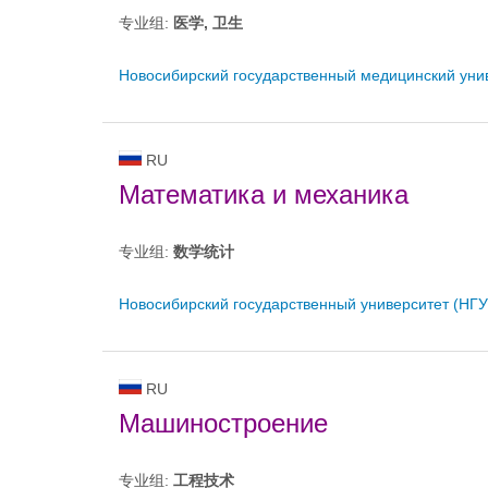
专业组:
医学, 卫生
Новосибирский государственный медицинский уни
RU
Математика и механика
专业组:
数学统计
Новосибирский государственный университет (НГУ
RU
Машиностроение
专业组:
工程技术