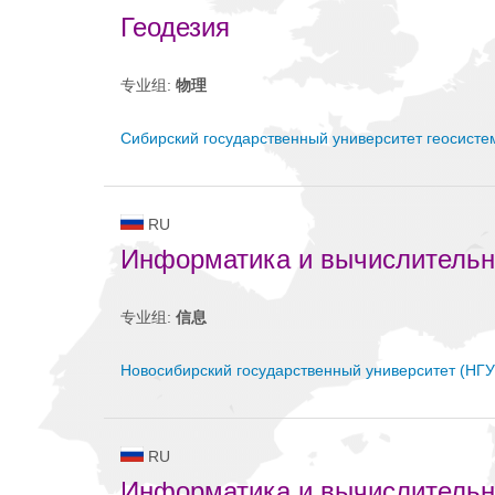
Геодезия
专业组:
物理
Сибирский государственный университет геосисте
RU
Информатика и вычислительн
专业组:
信息
Новосибирский государственный университет (НГУ
RU
Информатика и вычислительн