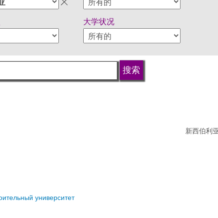
型
大学状况
新西伯利亚
оительный университет