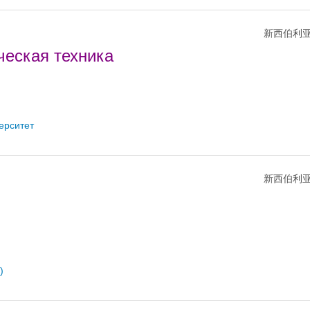
新西伯利亚
ческая техника
ерситет
新西伯利亚
)