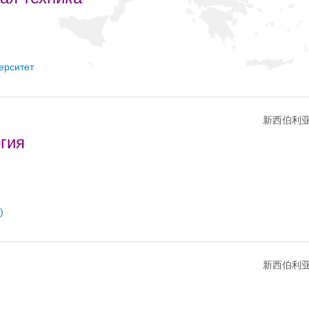
ерситет
新西伯利亚
гия
)
新西伯利亚