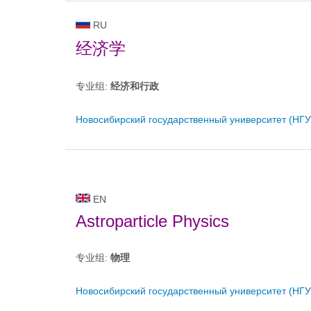
RU
经济学
专业组:
经济和行政
Новосибирский государственный университет (НГУ
EN
Astroparticle Physics
专业组:
物理
Новосибирский государственный университет (НГУ