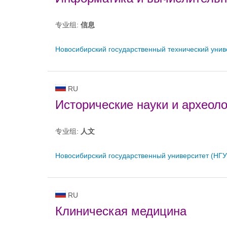
专业组:
信息
Новосибирский государственный технический унив
RU
Исторические науки и археоло
专业组:
人文
Новосибирский государственный университет (НГУ
RU
Клиническая медицина