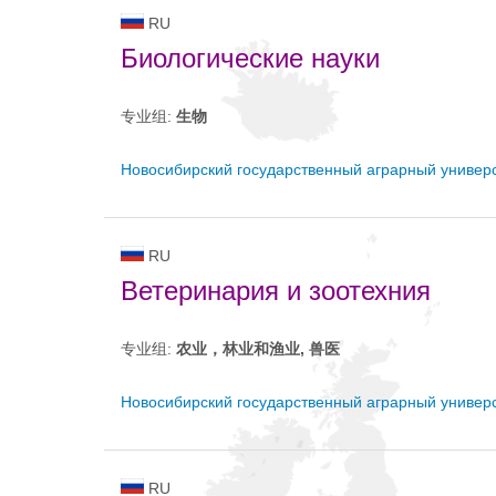
RU
Биологические науки
专业组:
生物
Новосибирский государственный аграрный универ
RU
Ветеринария и зоотехния
专业组:
农业，林业和渔业, 兽医
Новосибирский государственный аграрный универ
RU