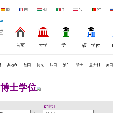
ES
FR
HU
IT
PL
PT
首页
大学
学士
硕士学位
斯
奥地利
德国
捷克
法国
波兰
瑞士
意大利
英国
博士学位
专业组