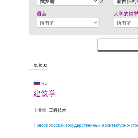
语言
大学的类
发现: 32
RU
建筑学
专业组:
工程技术
Новосибирский государственный архитектурно-стр