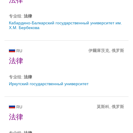
专业组:
法律
Кабардино-Балкарский государственный университет им.
Х.М. Бербекова
伊爾庫茨克, 俄罗斯
RU
法律
专业组:
法律
Иркутский государственный университет
莫斯科, 俄罗斯
RU
法律