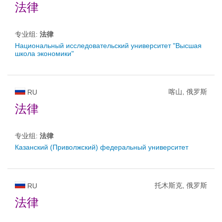
法律
专业组:
法律
Национальный исследовательский университет "Высшая
школа экономики"
喀山, 俄罗斯
RU
法律
专业组:
法律
Казанский (Приволжский) федеральный университет
托木斯克, 俄罗斯
RU
法律