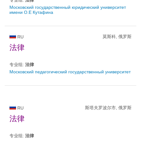
专业组:
法律
Московский государственный юридический университет
имени О.Е Кутафина
莫斯科, 俄罗斯
RU
法律
专业组:
法律
Московский педагогический государственный университет
斯塔夫罗波尔市, 俄罗斯
RU
法律
专业组:
法律