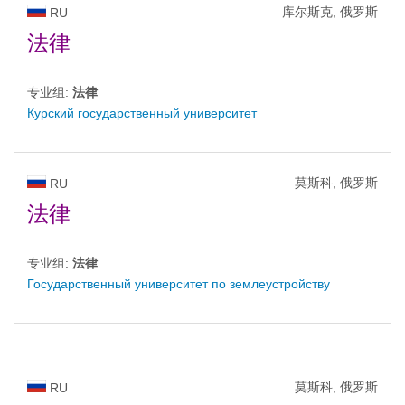
库尔斯克, 俄罗斯
RU
法律
专业组:
法律
Курский государственный университет
莫斯科, 俄罗斯
RU
法律
专业组:
法律
Государственный университет по землеустройству
莫斯科, 俄罗斯
RU