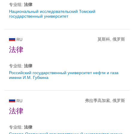
专业组:
法律
Национальный исследовательский Томский
государственный университет
莫斯科, 俄罗斯
RU
法律
专业组:
法律
Российский государственный университет нефти и газа
имени И.М. Губкина
弗拉季高加索, 俄罗斯
RU
法律
专业组:
法律