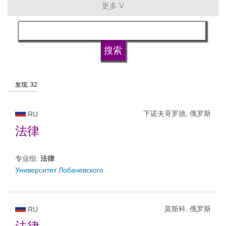
更多 V
语言
大学的类型
发现: 32
大学状况
下诺夫哥罗德, 俄罗斯
RU
法律
专业组:
法律
Университет Лобачевского
莫斯科, 俄罗斯
RU