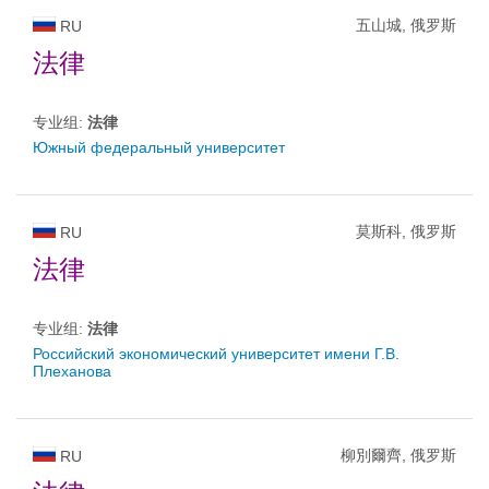
五山城, 俄罗斯
RU
法律
专业组:
法律
Южный федеральный университет
莫斯科, 俄罗斯
RU
法律
专业组:
法律
Российский экономический университет имени Г.В.
Плеханова
柳別爾齊, 俄罗斯
RU