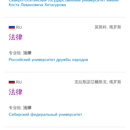
Северо-Осетинский государственный университет имени
Коста Левановича Хетагурова
莫斯科, 俄罗斯
RU
法律
专业组:
法律
Российский университет дружбы народов
克拉斯諾亞爾斯克, 俄罗斯
RU
法律
专业组:
法律
Сибирский федеральный университет