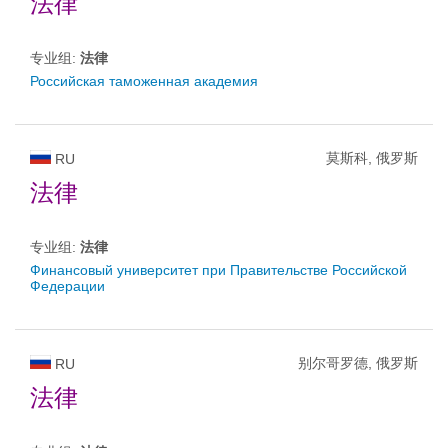
法律
专业组:
法律
Российская таможенная академия
莫斯科, 俄罗斯
RU
法律
专业组:
法律
Финансовый университет при Правительстве Российской
Федерации
别尔哥罗德, 俄罗斯
RU
法律