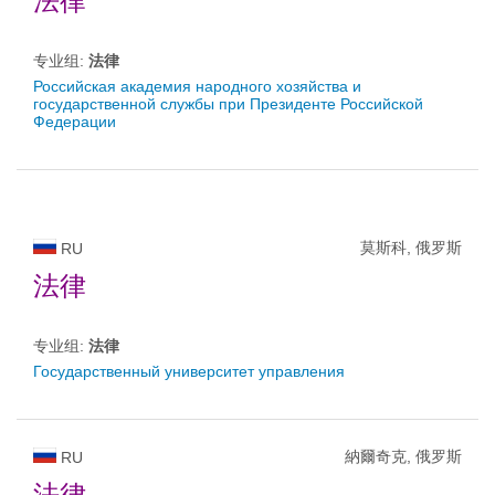
法律
专业组:
法律
Российская академия народного хозяйства и
государственной службы при Президенте Российской
Федерации
莫斯科, 俄罗斯
RU
法律
专业组:
法律
Государственный университет управления
納爾奇克, 俄罗斯
RU
法律