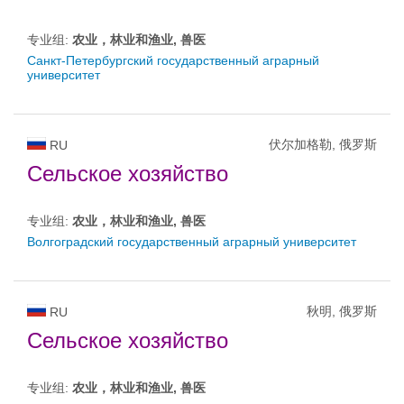
专业组:
农业，林业和渔业, 兽医
Санкт-Петербургский государственный аграрный
университет
伏尔加格勒, 俄罗斯
RU
Сельское хозяйство
专业组:
农业，林业和渔业, 兽医
Волгоградский государственный аграрный университет
秋明, 俄罗斯
RU
Сельское хозяйство
专业组:
农业，林业和渔业, 兽医