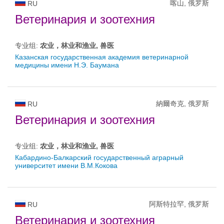
喀山, 俄罗斯
RU
Ветеринария и зоотехния
专业组:
农业，林业和渔业, 兽医
Казанская государственная академия ветеринарной
медицины имени Н.Э. Баумана
納爾奇克, 俄罗斯
RU
Ветеринария и зоотехния
专业组:
农业，林业和渔业, 兽医
Кабардино-Балкарский государственный аграрный
университет имени В.М.Кокова
阿斯特拉罕, 俄罗斯
RU
Ветеринария и зоотехния