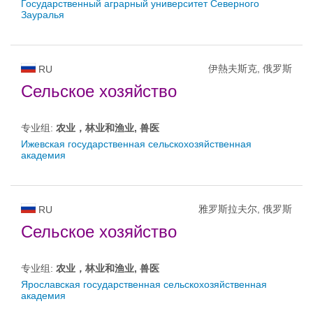
Государственный аграрный университет Северного
Зауралья
伊熱夫斯克, 俄罗斯
RU
Сельское хозяйство
专业组:
农业，林业和渔业, 兽医
Ижевская государственная сельскохозяйственная
академия
雅罗斯拉夫尔, 俄罗斯
RU
Сельское хозяйство
专业组:
农业，林业和渔业, 兽医
Ярославская государственная сельскохозяйственная
академия