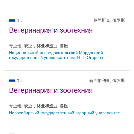
萨兰斯克, 俄罗斯
RU
Ветеринария и зоотехния
专业组:
农业，林业和渔业, 兽医
Национальный исследовательский Мордовский
государственный университет им. Н.П. Огарёва
新西伯利亚, 俄罗斯
RU
Ветеринария и зоотехния
专业组:
农业，林业和渔业, 兽医
Новосибирский государственный аграрный университет