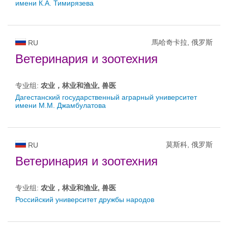
имени К.А. Тимирязева
馬哈奇卡拉, 俄罗斯
RU
Ветеринария и зоотехния
专业组:
农业，林业和渔业, 兽医
Дагестанский государственный аграрный университет
имени М.М. Джамбулатова
莫斯科, 俄罗斯
RU
Ветеринария и зоотехния
专业组:
农业，林业和渔业, 兽医
Российский университет дружбы народов