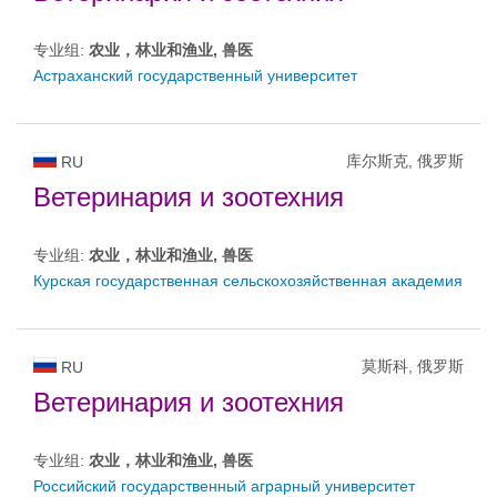
专业组:
农业，林业和渔业, 兽医
Астраханский государственный университет
库尔斯克, 俄罗斯
RU
Ветеринария и зоотехния
专业组:
农业，林业和渔业, 兽医
Курская государственная сельскохозяйственная академия
莫斯科, 俄罗斯
RU
Ветеринария и зоотехния
专业组:
农业，林业和渔业, 兽医
Российский государственный аграрный университет