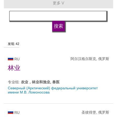
更多 V
语言
大学的类型
发现: 42
大学状况
阿尔汉格尔斯克, 俄罗斯
RU
林业
专业组:
农业，林业和渔业, 兽医
Северный (Арктический) федеральный университет
имени М.В. Ломоносова
圣彼得堡, 俄罗斯
RU