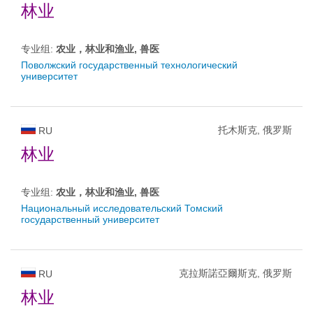
林业
专业组:
农业，林业和渔业, 兽医
Поволжский государственный технологический
университет
托木斯克, 俄罗斯
RU
林业
专业组:
农业，林业和渔业, 兽医
Национальный исследовательский Томский
государственный университет
克拉斯諾亞爾斯克, 俄罗斯
RU
林业