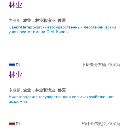
林业
专业组:
农业，林业和渔业, 兽医
Санкт-Петербургский государственный лесотехнический
университет имени С.М. Кирова
下诺夫哥罗德, 俄罗斯
RU
林业
专业组:
农业，林业和渔业, 兽医
Нижегородская государственная сельскохозяйственная
академия
约什卡尔奥拉, 俄罗斯
RU