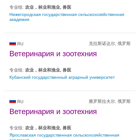
专业组:
农业，林业和渔业, 兽医
Нижегородская государственная сельскохозяйственная
академия
克拉斯诺达尔, 俄罗斯
RU
Ветеринария и зоотехния
专业组:
农业，林业和渔业, 兽医
Кубанский государственный аграрный университет
雅罗斯拉夫尔, 俄罗斯
RU
Ветеринария и зоотехния
专业组:
农业，林业和渔业, 兽医
Ярославская государственная сельскохозяйственная