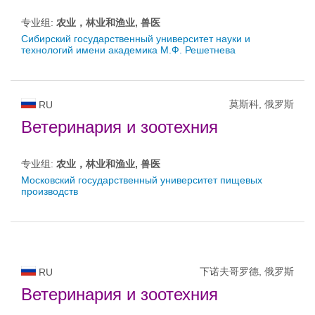
专业组:
农业，林业和渔业, 兽医
Сибирский государственный университет науки и
технологий имени академика М.Ф. Решетнева
莫斯科, 俄罗斯
RU
Ветеринария и зоотехния
专业组:
农业，林业和渔业, 兽医
Московский государственный университет пищевых
производств
下诺夫哥罗德, 俄罗斯
RU
Ветеринария и зоотехния