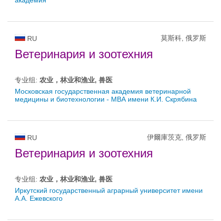
академия
莫斯科, 俄罗斯
RU
Ветеринария и зоотехния
专业组:
农业，林业和渔业, 兽医
Московская государственная академия ветеринарной
медицины и биотехнологии - МВА имени К.И. Скрябина
伊爾庫茨克, 俄罗斯
RU
Ветеринария и зоотехния
专业组:
农业，林业和渔业, 兽医
Иркутский государственный аграрный университет имени
А.А. Ежевского