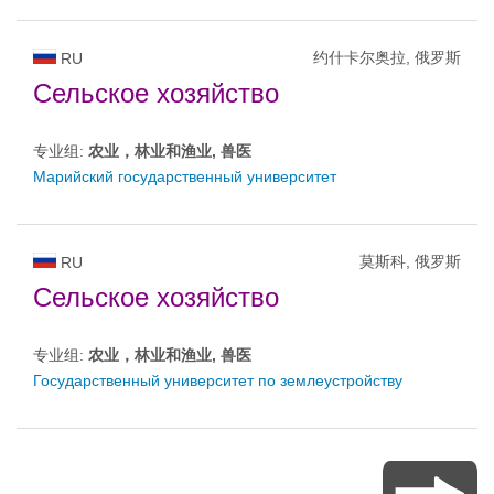
约什卡尔奥拉, 俄罗斯
RU
Сельское хозяйство
专业组:
农业，林业和渔业, 兽医
Марийский государственный университет
莫斯科, 俄罗斯
RU
Сельское хозяйство
专业组:
农业，林业和渔业, 兽医
Государственный университет по землеустройству