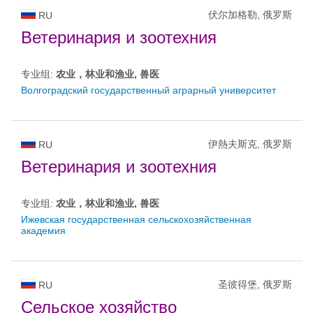
伏尔加格勒, 俄罗斯
RU
Ветеринария и зоотехния
专业组:
农业，林业和渔业, 兽医
Волгоградский государственный аграрный университет
伊熱夫斯克, 俄罗斯
RU
Ветеринария и зоотехния
专业组:
农业，林业和渔业, 兽医
Ижевская государственная сельскохозяйственная
академия
圣彼得堡, 俄罗斯
RU
Сельское хозяйство